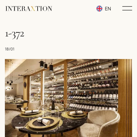
EN
RU
1-372
UA
18/01