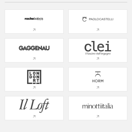
01 Салон
02 Спальня
03 Кухня
04 Дитяча Кімната
05 Ванна кімната
06 Офіс
07 Патіо
08 Гардероб
09 Сервісна Кімната