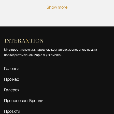
10 Вілла
Show more
11 Коммерція
All
Ми є престижною міжнародною компанією, заснованою нашим
президентом паном Маріо Л. Джампієрі.
Головна
Про нас
Галерея
Пропоновані Бренди
Проєкти