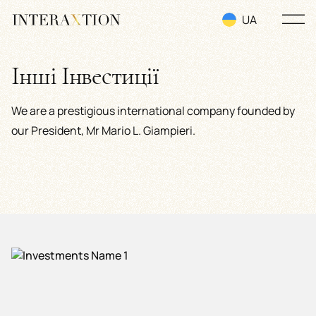
UA
RU
Інші Інвестиції
EN
We are a prestigious international company founded by
our President, Mr Mario L. Giampieri.