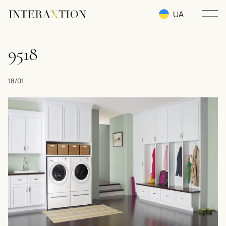
UA
RU
9518
EN
18/01