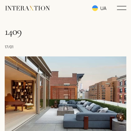
UA
RU
1409
EN
17/01