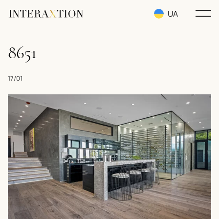
UA
RU
8651
EN
17/01