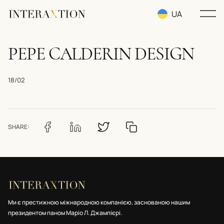
UA
RU
PEPE CALDERIN DESIGN
EN
18/02
SHARE:
Ми є престижною міжнародною компанією, заснованою нашим
президентом паном Маріо Л. Джампієрі.