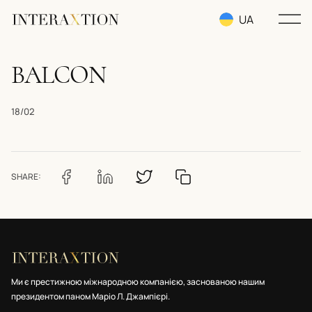
UA
RU
BALCON
EN
18/02
SHARE:
Ми є престижною міжнародною компанією, заснованою нашим
президентом паном Маріо Л. Джампієрі.