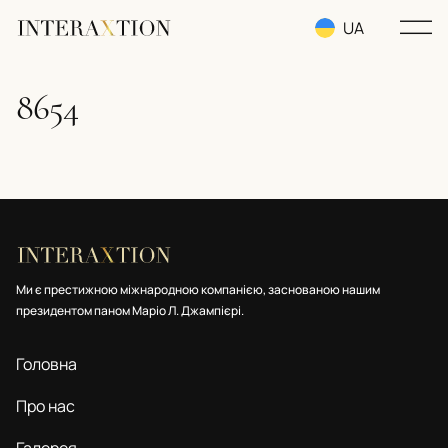
UA
RU
8654
EN
Ми є престижною міжнародною компанією, заснованою нашим
президентом паном Маріо Л. Джампієрі.
Головна
Про нас