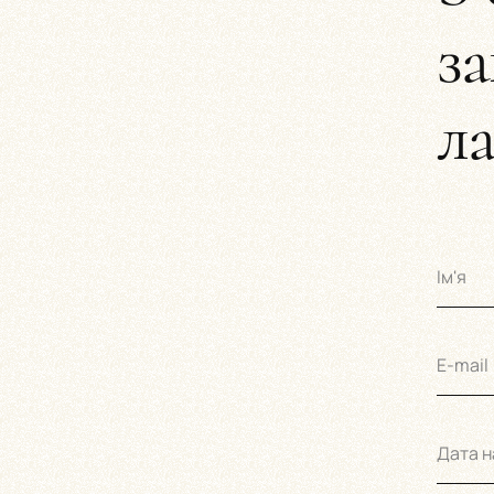
за
ла
Ім'я
E-mail
Дата 