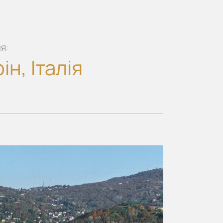
Я:
ін, Італія