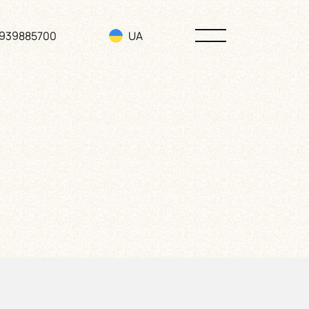
3939885700
UA
RU
EN