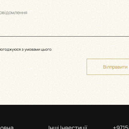
овідомлення
погоджуюся з умовами цього
Вілправити
ловна
Інші Інвестиції
+9715