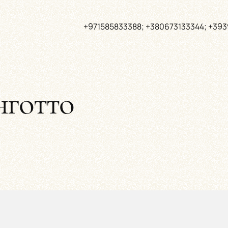
+971585833388; +380673133344; +39
нготто