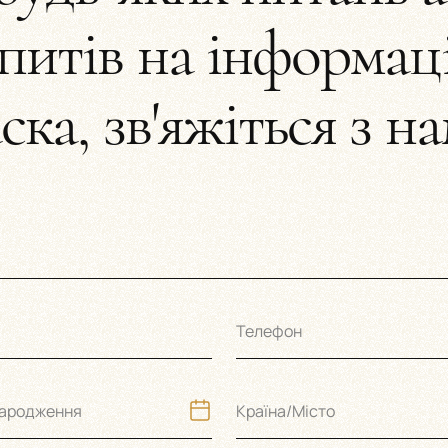
питів на інформац
ска, зв'яжіться з н
Телефон
народження
Країна/Місто