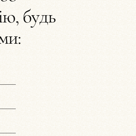
ію, будь
ами: