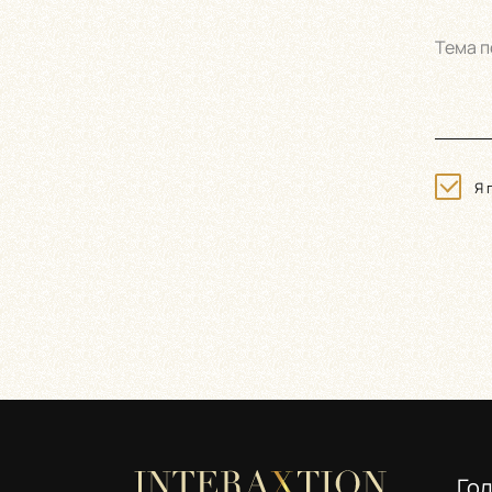
Тема п
Я 
Го