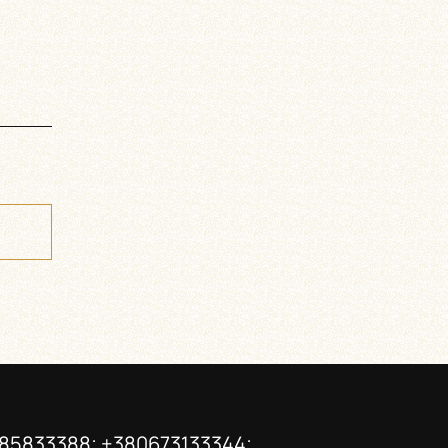
85833388; +380673133344;