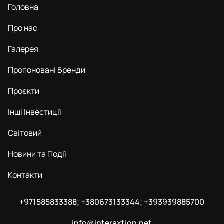
Головна
Про нас
Галерея
Пропоновані Бренди
Проєкти
Інші Інвестиції
Світовий
Новини та Події
Контакти
+971585833388; +380673133344; +393939885700
info@interaxtion.net