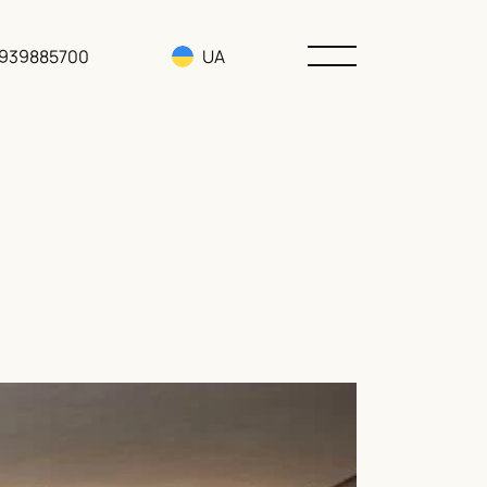
3939885700
UA
RU
EN