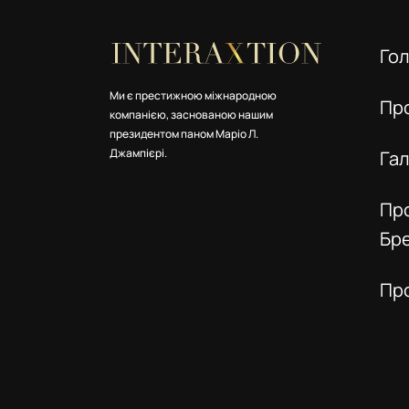
Го
Ми є престижною міжнародною
Пр
компанією, заснованою нашим
президентом паном Маріо Л.
Джампієрі.
Га
Пр
Бр
Пр