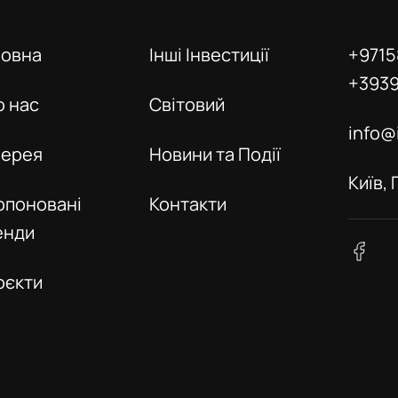
ловна
Інші Інвестиції
+9715
+393
о нас
Світовий
info@
лерея
Новини та Події
Київ,
опоновані
Контакти
енди
оєкти