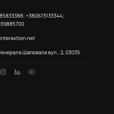
85833388; +380673133344;
939885700
interaxtion.net
 Генерала Шаповала вул., 2, 03035