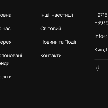
ловна
Інші Інвестиції
+9715
+393
о нас
Світовий
info@
лерея
Новини та Події
Київ,
опоновані
Контакти
енди
оєкти