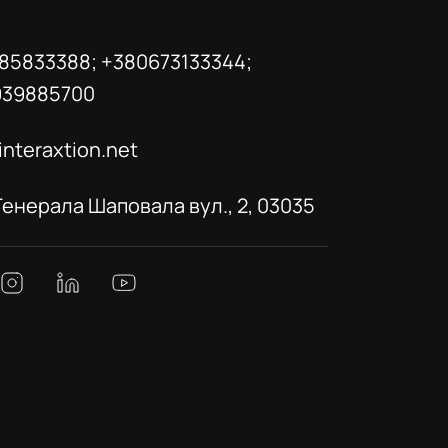
85833388; +380673133344;
939885700
interaxtion.net
 Генерала Шаповала вул., 2, 03035