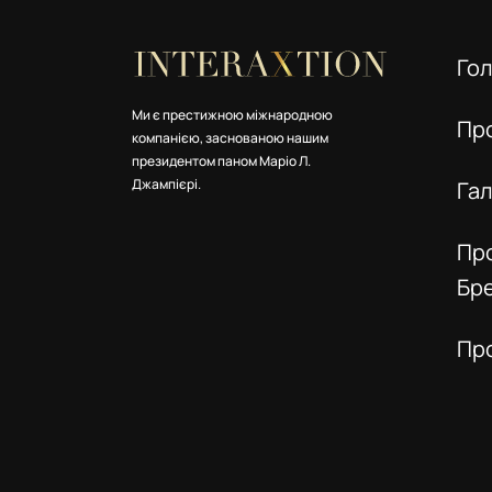
Го
Ми є престижною міжнародною
Пр
компанією, заснованою нашим
президентом паном Маріо Л.
Джампієрі.
Га
Пр
Бр
Пр