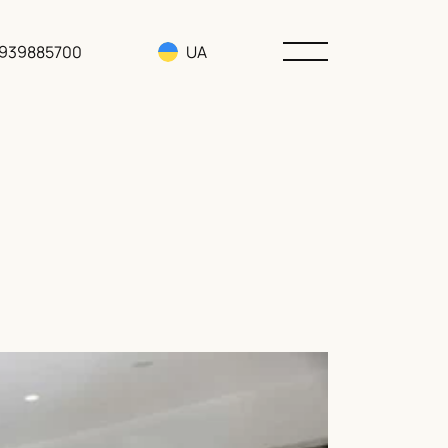
3939885700
UA
RU
EN