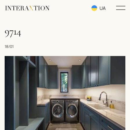
UA
RU
9714
EN
18/01