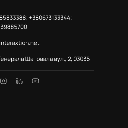
85833388; +380673133344;
939885700
interaxtion.net
 Генерала Шаповала вул., 2, 03035