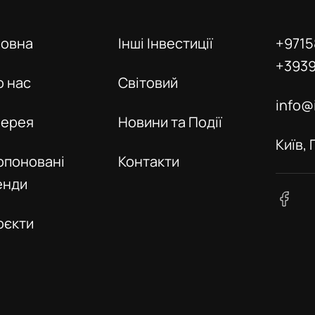
ловна
Інші Інвестиції
+9715
+393
о нас
Світовий
info@
лерея
Новини та Події
Київ,
опоновані
Контакти
енди
оєкти