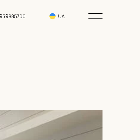
3939885700
UA
RU
EN