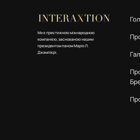
Го
Ми є престижною міжнародною
Пр
компанією, заснованою нашим
президентом паном Маріо Л.
Джампієрі.
Га
Пр
Бр
Пр