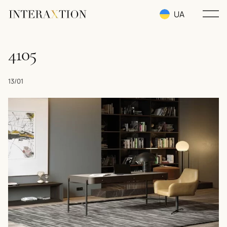
UA
RU
4105
EN
13/01