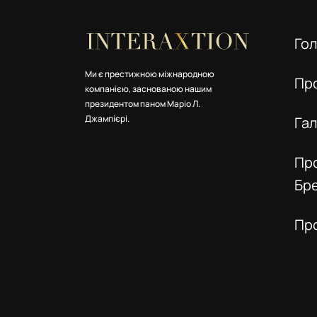
Го
Ми є престижною міжнародною
Пр
компанією, заснованою нашим
президентом паном Маріо Л.
Джампієрі.
Га
Пр
Бр
Пр