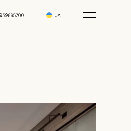
3939885700
UA
RU
EN