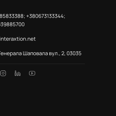
85833388; +380673133344;
939885700
interaxtion.net
 Генерала Шаповала вул., 2, 03035