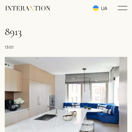
UA
RU
8913
EN
13/01