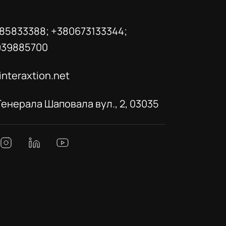
85833388; +380673133344;
939885700
interaxtion.net
 Генерала Шаповала вул., 2, 03035