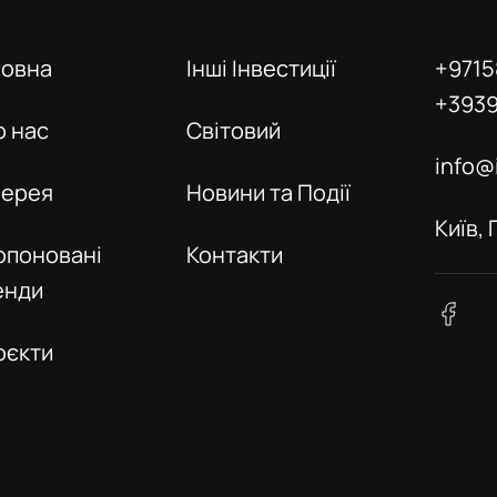
ловна
Інші Інвестиції
+9715
+393
о нас
Світовий
info@
лерея
Новини та Події
Київ,
опоновані
Контакти
енди
оєкти