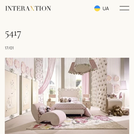
UA
RU
5417
EN
17/01