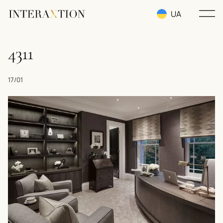
UA
RU
4311
EN
17/01