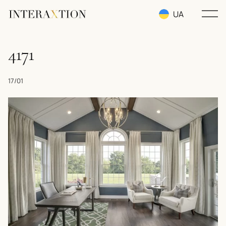
UA
RU
4171
EN
17/01