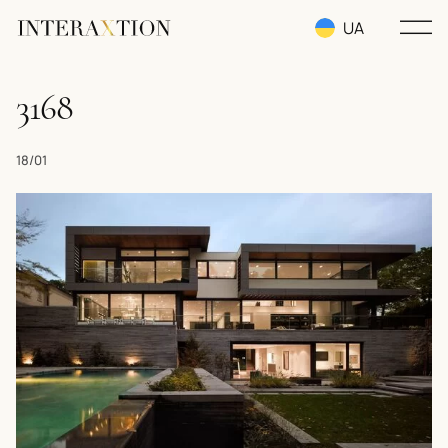
UA
RU
3168
EN
18/01