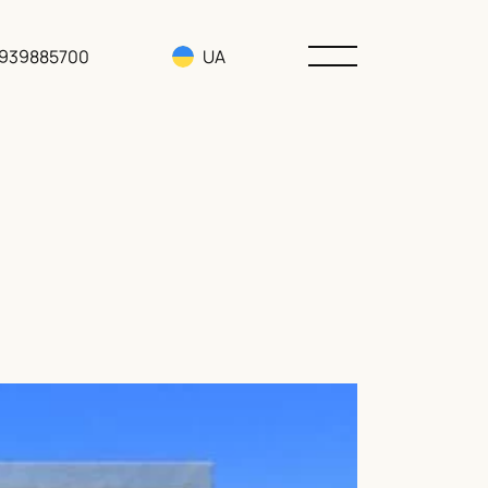
3939885700
UA
RU
EN