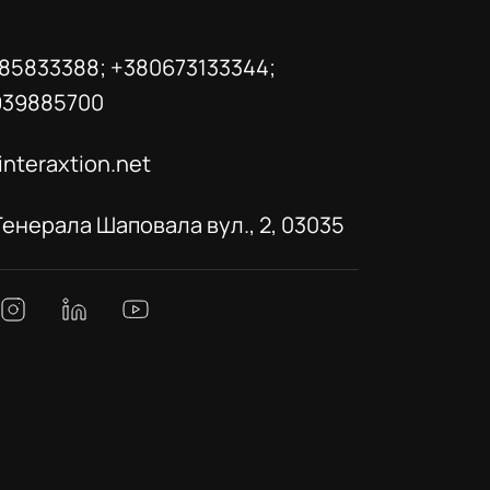
85833388; +380673133344;
939885700
interaxtion.net
 Генерала Шаповала вул., 2, 03035