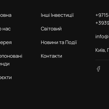
ловна
Інші Інвестиції
+9715
+393
о нас
Світовий
info@
лерея
Новини та Події
Київ,
опоновані
Контакти
енди
оєкти