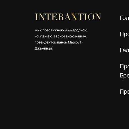
Го
Ми є престижною міжнародною
Пр
компанією, заснованою нашим
президентом паном Маріо Л.
Джампієрі.
Га
Пр
Бр
Пр