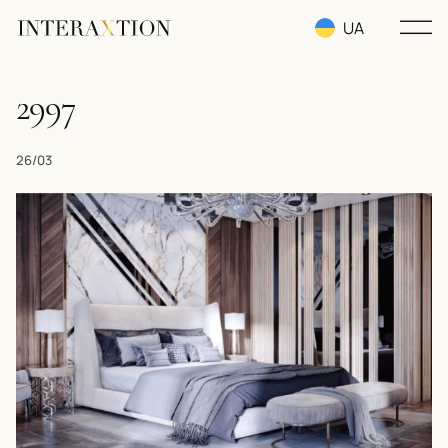
UA
RU
2997
EN
26/03