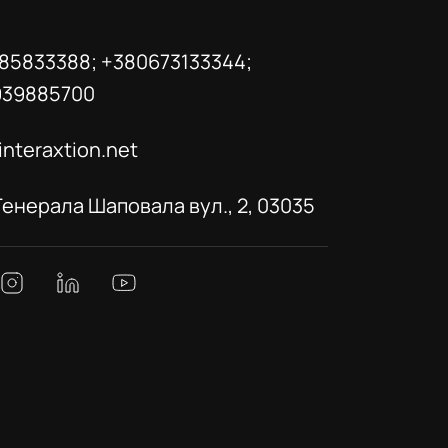
85833388; +380673133344;
939885700
interaxtion.net
 Генерала Шаповала вул., 2, 03035