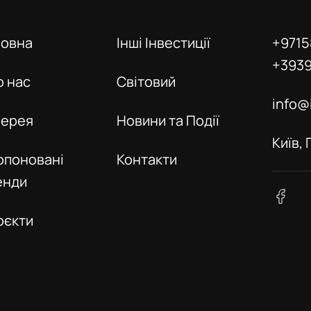
ловна
Інші Інвестиції
+9715
+393
о нас
Світовий
info@
лерея
Новини та Події
Київ,
опоновані
Контакти
енди
оєкти