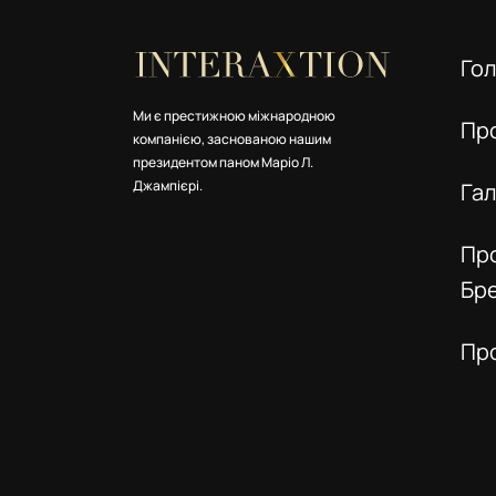
Го
Ми є престижною міжнародною
Пр
компанією, заснованою нашим
президентом паном Маріо Л.
Джампієрі.
Га
Пр
Бр
Пр