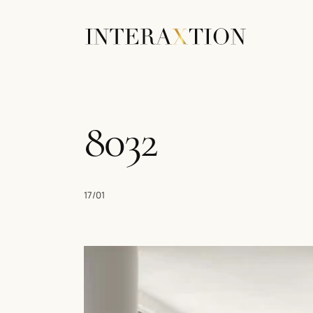
8032
17/01