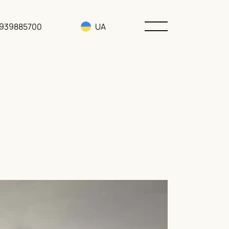
3939885700
UA
RU
EN