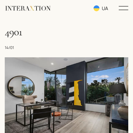
UA
RU
4901
EN
14/01