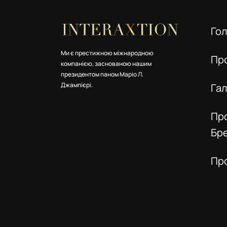
Го
Ми є престижною міжнародною
Пр
компанією, заснованою нашим
президентом паном Маріо Л.
Джампієрі.
Га
Пр
Бр
Пр