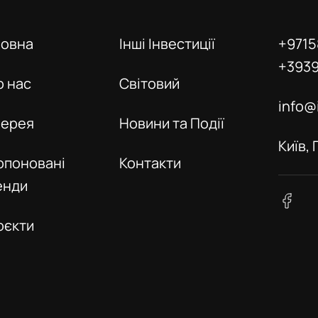
ловна
Інші Інвестиції
+9715
+393
о нас
Світовий
info@
лерея
Новини та Події
Київ,
опоновані
Контакти
енди
оєкти