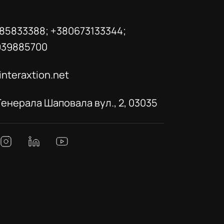
85833388; +380673133344;
939885700
interaxtion.net
 Генерала Шаповала вул., 2, 03035