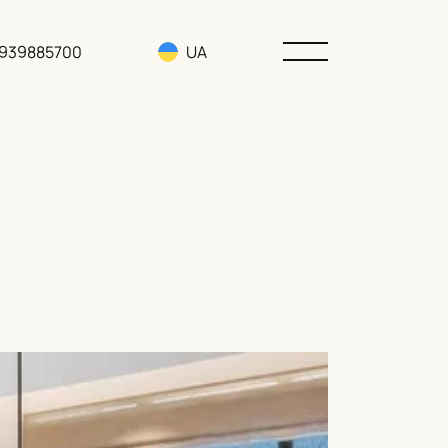
3939885700
UA
RU
EN