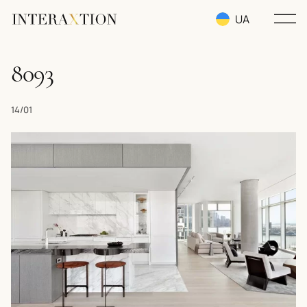
UA
RU
8093
EN
14/01