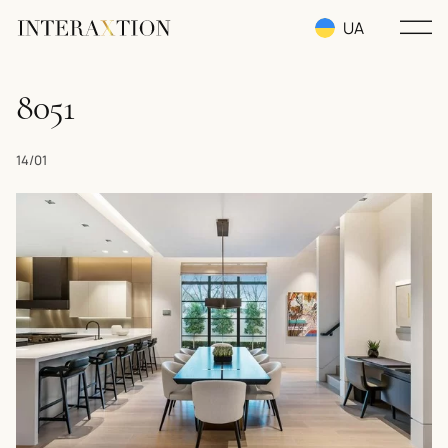
UA
RU
8051
EN
14/01