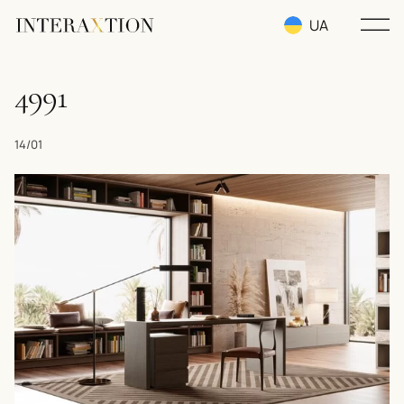
UA
RU
4991
EN
14/01