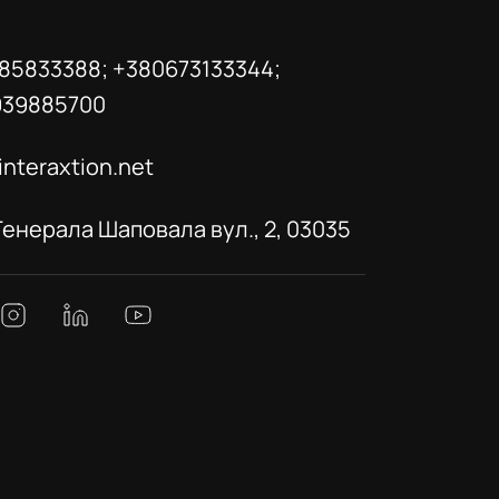
85833388; +380673133344;
939885700
interaxtion.net
 Генерала Шаповала вул., 2, 03035