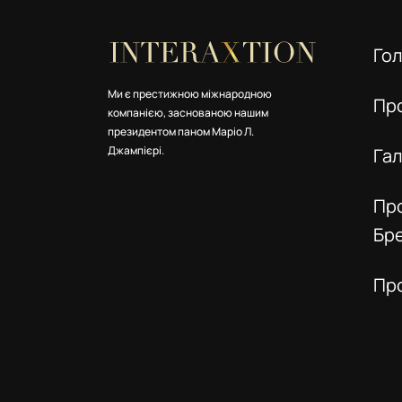
Го
Ми є престижною міжнародною
Пр
компанією, заснованою нашим
президентом паном Маріо Л.
Джампієрі.
Га
Пр
Бр
Пр