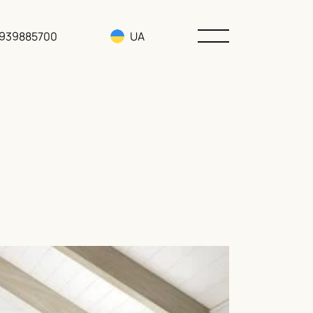
3939885700
UA
RU
EN