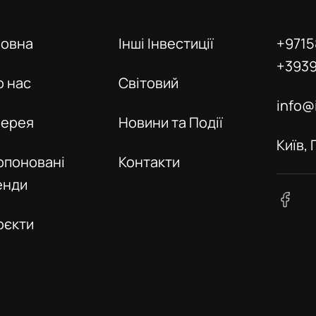
ловна
Інші Інвестиції
+9715
+393
о нас
Світовий
info@
лерея
Новини та Події
Київ,
опоновані
Контакти
енди
оєкти