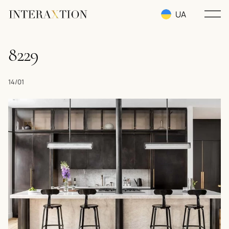
UA
RU
8229
EN
14/01