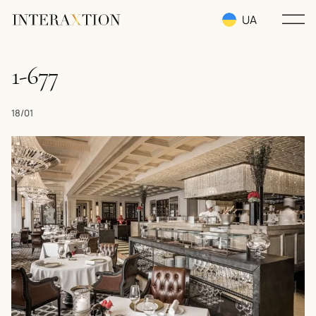
UA
RU
1-677
EN
18/01