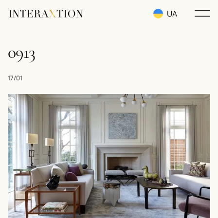
UA
RU
0913
EN
17/01