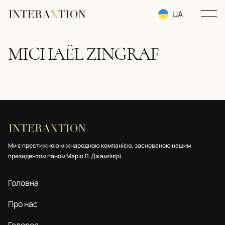
UA
RU
MICHAЁL ZINGRAF
EN
Ми є престижною міжнародною компанією, заснованою нашим
президентом паном Маріо Л. Джампієрі.
Головна
Про нас