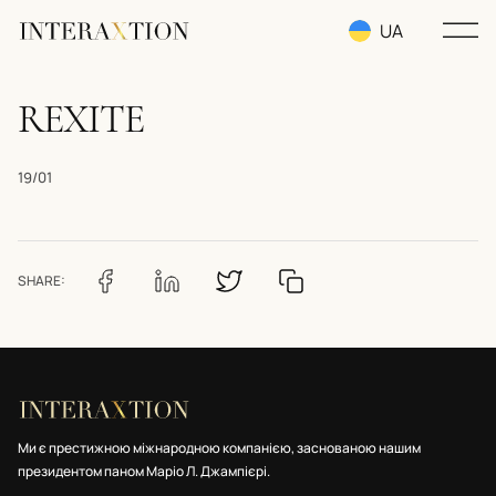
UA
RU
REXITE
EN
19/01
SHARE:
Ми є престижною міжнародною компанією, заснованою нашим
президентом паном Маріо Л. Джампієрі.