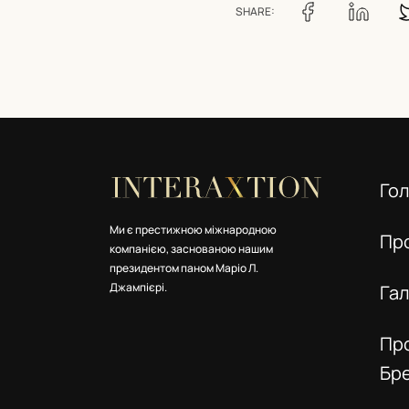
SHARE:
Го
Ми є престижною міжнародною
Пр
компанією, заснованою нашим
президентом паном Маріо Л.
Джампієрі.
Га
Пр
Бр