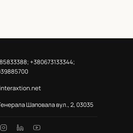
85833388; +380673133344;
939885700
interaxtion.net
 Генерала Шаповала вул., 2, 03035