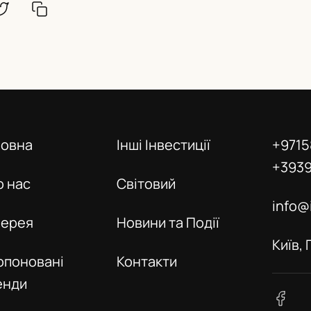
ловна
Інші Інвестиції
+9715
+393
о нас
Світовий
info@
лерея
Новини та Події
Київ,
опоновані
Контакти
енди