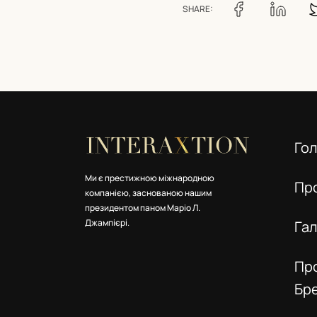
SHARE:
Го
Ми є престижною міжнародною
Пр
компанією, заснованою нашим
президентом паном Маріо Л.
Джампієрі.
Га
Пр
Бр