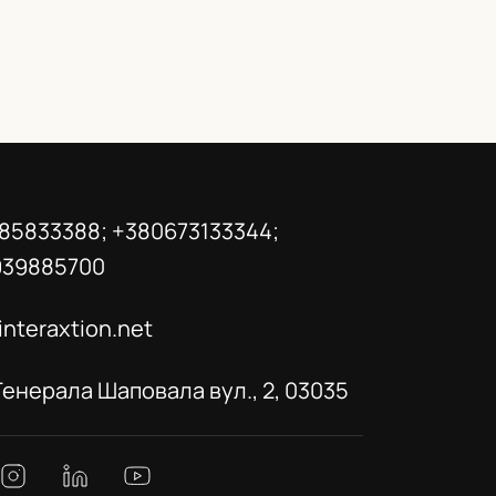
85833388; +380673133344;
939885700
interaxtion.net
 Генерала Шаповала вул., 2, 03035