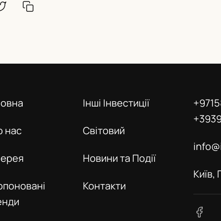
ловна
Інші Інвестиції
+9715
+393
о нас
Світовий
info@
лерея
Новини та Події
Київ,
опоновані
Контакти
енди