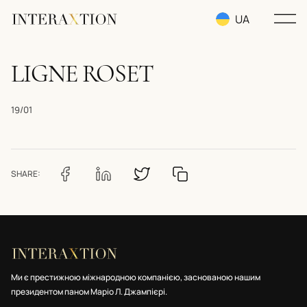
UA
RU
LIGNE ROSET
EN
19/01
SHARE:
Ми є престижною міжнародною компанією, заснованою нашим
президентом паном Маріо Л. Джампієрі.