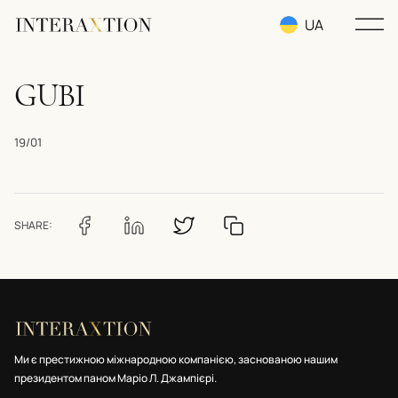
UA
RU
GUBI
EN
19/01
SHARE:
Ми є престижною міжнародною компанією, заснованою нашим
президентом паном Маріо Л. Джампієрі.