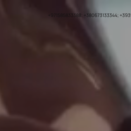
+971585833388; +380673133344; +39