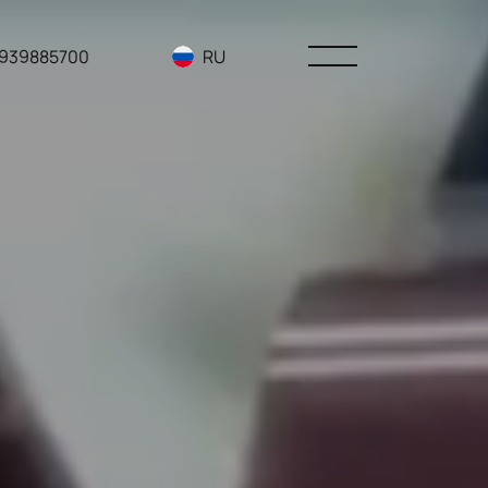
3939885700
RU
EN
UA