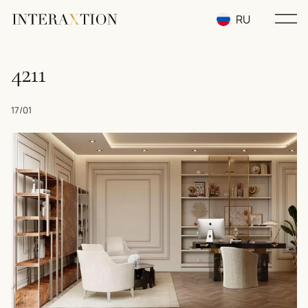
RU
EN
4211
UA
17/01