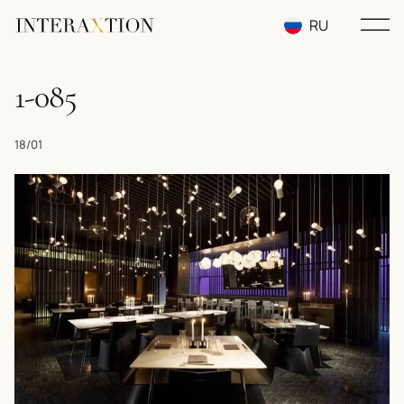
RU
EN
1-085
UA
18/01