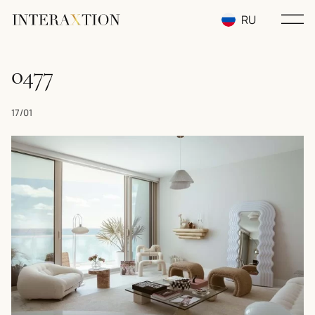
RU
EN
0477
UA
17/01