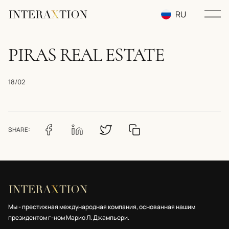
RU
EN
PIRAS REAL ESTATE
UA
18/02
SHARE:
Мы - престижная международная компания, основанная нашим
президентом г-ном Марио Л. Джампьери.