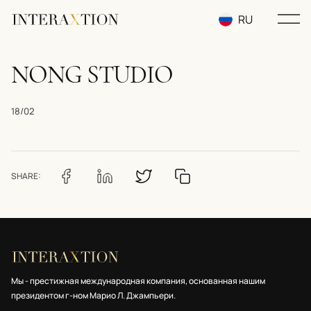
RU
EN
NONG STUDIO
UA
18/02
SHARE:
Мы - престижная международная компания, основанная нашим
президентом г-ном Марио Л. Джампьери.