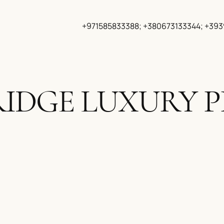
+971585833388; +380673133344; +39
IDGE LUXURY 