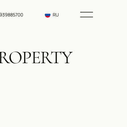
3939885700
RU
EN
UA
PROPERTY