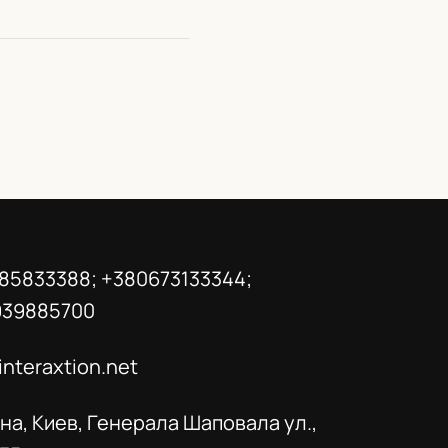
85833388; +380673133344;
939885700
interaxtion.net
на, Киев, Генерала Шаповала ул.,