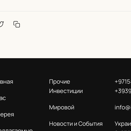
авная
Прочие
+9715
Инвестиции
+393
ас
Мировой
info@
лерея
Новости и События
Украи
едлагаемые