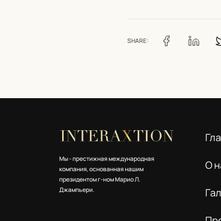
SHARE:
Гл
Мы - престижная международная
О н
компания, основанная нашим
президентом г-ном Марио Л.
Джампьери.
Га
Пр