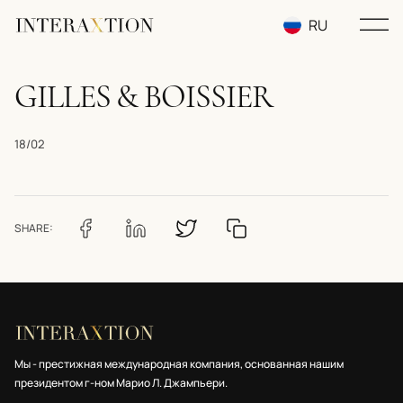
RU
EN
GILLES & BOISSIER
UA
18/02
SHARE:
Мы - престижная международная компания, основанная нашим
президентом г-ном Марио Л. Джампьери.