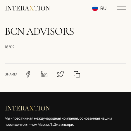
RU
EN
BCN ADVISORS
UA
18/02
SHARE:
Мы - престижная международная компания, основанная нашим
президентом г-ном Марио Л. Джампьери.